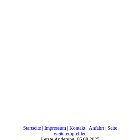
Startseite
|
Impressum
|
Kontakt
|
Anfahrt
|
Seite
weiterempfehlen
Letzte Änderung: 06.08.2025