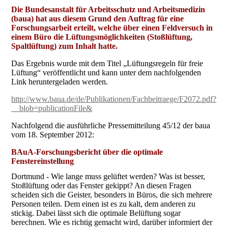
Die Bundesanstalt für Arbeitsschutz und Arbeitsmedizin
(baua) hat aus diesem Grund den Auftrag für eine
Forschungsarbeit erteilt, welche über einen Feldversuch in
einem Büro die Lüftungsmöglichkeiten (Stoßlüftung,
Spaltlüftung) zum Inhalt hatte.
Das Ergebnis wurde mit dem Titel „Lüftungsregeln für freie
Lüftung“ veröffentlicht und kann unter dem nachfolgenden
Link heruntergeladen werden.
http://www.baua.de/de/Publikationen/Fachbeitraege/F2072.pdf?
__blob=publicationFile&
Nachfolgend die ausführliche Pressemitteilung 45/12 der baua
vom 18. September 2012:
BAuA-Forschungsbericht über die optimale
Fenstereinstellung
Dortmund - Wie lange muss gelüftet werden? Was ist besser,
Stoßlüftung oder das Fenster gekippt? An diesen Fragen
scheiden sich die Geister, besonders in Büros, die sich mehrere
Personen teilen. Dem einen ist es zu kalt, dem anderen zu
stickig. Dabei lässt sich die optimale Belüftung sogar
berechnen. Wie es richtig gemacht wird, darüber informiert der